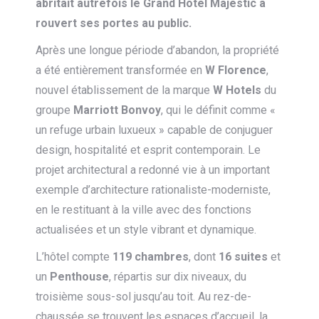
abritait autrefois le Grand Hôtel Majestic a
rouvert ses portes au public.
Après une longue période d’abandon, la propriété
a été entièrement transformée en
W Florence
,
nouvel établissement de la marque
W Hotels
du
groupe
Marriott Bonvoy
, qui le définit comme «
un refuge urbain luxueux » capable de conjuguer
design, hospitalité et esprit contemporain. Le
projet architectural a redonné vie à un important
exemple d’architecture rationaliste-moderniste,
en le restituant à la ville avec des fonctions
actualisées et un style vibrant et dynamique.
L’hôtel compte
119 chambres
, dont
16 suites
et
un
Penthouse
, répartis sur dix niveaux, du
troisième sous-sol jusqu’au toit. Au rez-de-
chaussée se trouvent les espaces d’accueil, la