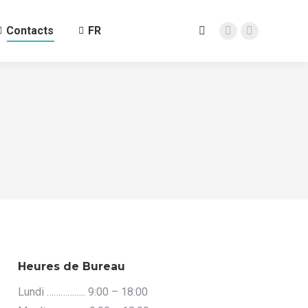
Contacts
FR
Search:
Linkedin
Instagram
page
page
opens
opens
in
in
new
new
window
window
Heures de Bureau
Lundi …………….. 9:00 – 18:00