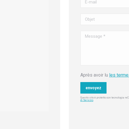
Après avoir lu
les terme
Questo sito è protetto con tecnologia r
di Servizio