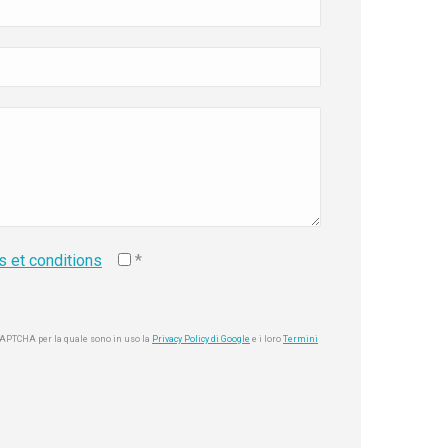
s et conditions
*
eCAPTCHA per la quale sono in uso la
Privacy Policy di Google
e i loro
Termini