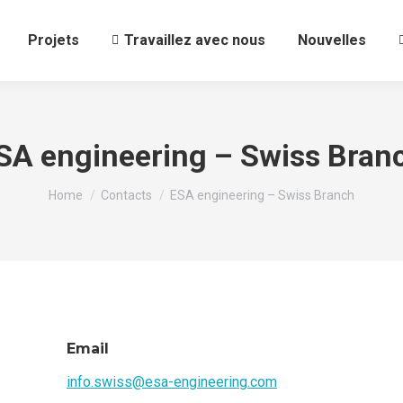
Projets
Travaillez avec nous
Nouvelles
SA engineering – Swiss Bran
You are here:
Home
Contacts
ESA engineering – Swiss Branch
Email
info.swiss@esa-engineering.com